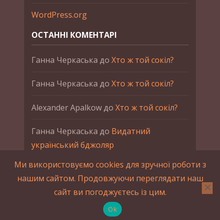
WordPress.org
ОСТАННІ КОМЕНТАРІ
Ганна Черкаська
до
Хто ж той сокіл?
Ганна Черкаська
до
Хто ж той сокіл?
Alexander Apalkow
до
Хто ж той сокіл?
Ганна Черкаська
до
Видатний
український бджоляр
Ми використовуємо cookies для зручної роботи з
Ганна Черкаська
до
Петро Франко
нашим сайтом. Продовжуючи переглядати наш
сайт ви погоджуєтесь із цим.
2015-2023 © UAHistory Всі права застережено.
При використанні матеріалів сайта обов'язкове
Ok
зворотнє посилання.