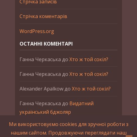
Стрічка записів
Стрічка коментарів
WordPress.org
ОСТАННІ КОМЕНТАРІ
Ганна Черкаська
до
Хто ж той сокіл?
Ганна Черкаська
до
Хто ж той сокіл?
Alexander Apalkow
до
Хто ж той сокіл?
Ганна Черкаська
до
Видатний
український бджоляр
Ми використовуємо cookies для зручної роботи з
Ганна Черкаська
до
Петро Франко
нашим сайтом. Продовжуючи переглядати наш