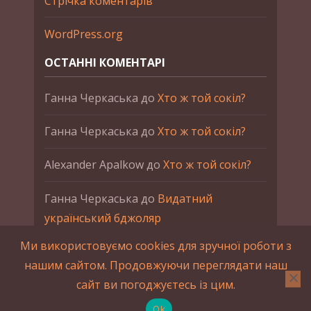
Стрічка коментарів
WordPress.org
ОСТАННІ КОМЕНТАРІ
Ганна Черкаська
до
Хто ж той сокіл?
Ганна Черкаська
до
Хто ж той сокіл?
Alexander Apalkow
до
Хто ж той сокіл?
Ганна Черкаська
до
Видатний
український бджоляр
Ми використовуємо cookies для зручної роботи з
Ганна Черкаська
до
Петро Франко
нашим сайтом. Продовжуючи переглядати наш
сайт ви погоджуєтесь із цим.
2015-2023 © UAHistory Всі права застережено.
При використанні матеріалів сайта обов'язкове
Ok