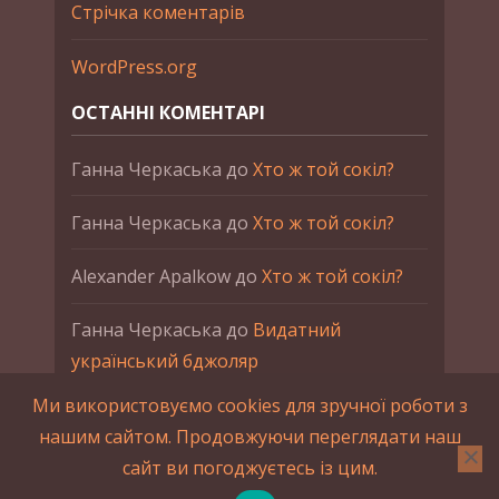
Стрічка коментарів
WordPress.org
ОСТАННІ КОМЕНТАРІ
Ганна Черкаська
до
Хто ж той сокіл?
Ганна Черкаська
до
Хто ж той сокіл?
Alexander Apalkow
до
Хто ж той сокіл?
Ганна Черкаська
до
Видатний
український бджоляр
Ми використовуємо cookies для зручної роботи з
Ганна Черкаська
до
Петро Франко
нашим сайтом. Продовжуючи переглядати наш
сайт ви погоджуєтесь із цим.
2015-2023 © UAHistory Всі права застережено.
При використанні матеріалів сайта обов'язкове