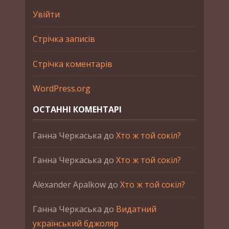
Увійти
Стрічка записів
Стрічка коментарів
WordPress.org
ОСТАННІ КОМЕНТАРІ
Ганна Черкаська
до
Хто ж той сокіл?
Ганна Черкаська
до
Хто ж той сокіл?
Alexander Apalkow
до
Хто ж той сокіл?
Ганна Черкаська
до
Видатний
український бджоляр