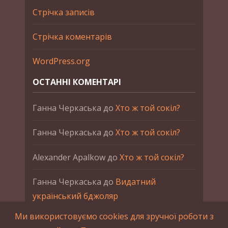
Стрічка записів
Стрічка коментарів
WordPress.org
ОСТАННІ КОМЕНТАРІ
Ганна Черкаська
до
Хто ж той сокіл?
Ганна Черкаська
до
Хто ж той сокіл?
Alexander Apalkow
до
Хто ж той сокіл?
Ганна Черкаська
до
Видатний
український бджоляр
Ми використовуємо cookies для зручної роботи з
Ганна Черкаська
до
Петро Франко