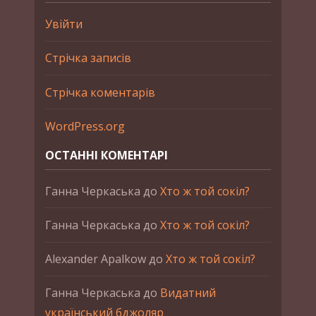
Увійти
Стрічка записів
Стрічка коментарів
WordPress.org
ОСТАННІ КОМЕНТАРІ
Ганна Черкаська
до
Хто ж той сокіл?
Ганна Черкаська
до
Хто ж той сокіл?
Alexander Apalkow
до
Хто ж той сокіл?
Ганна Черкаська
до
Видатний
український бджоляр