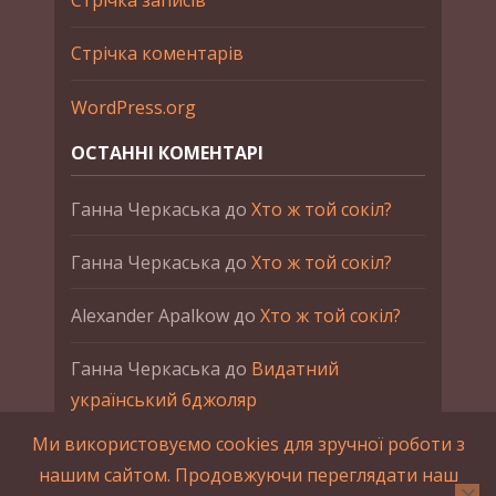
Стрічка записів
Стрічка коментарів
WordPress.org
ОСТАННІ КОМЕНТАРІ
Ганна Черкаська
до
Хто ж той сокіл?
Ганна Черкаська
до
Хто ж той сокіл?
Alexander Apalkow
до
Хто ж той сокіл?
Ганна Черкаська
до
Видатний
український бджоляр
Ми використовуємо cookies для зручної роботи з
Ганна Черкаська
до
Петро Франко
нашим сайтом. Продовжуючи переглядати наш