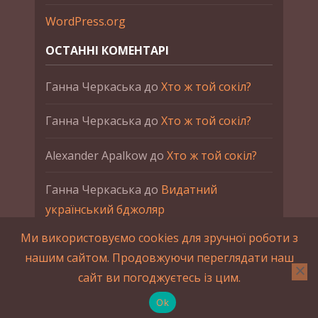
WordPress.org
ОСТАННІ КОМЕНТАРІ
Ганна Черкаська
до
Хто ж той сокіл?
Ганна Черкаська
до
Хто ж той сокіл?
Alexander Apalkow
до
Хто ж той сокіл?
Ганна Черкаська
до
Видатний
український бджоляр
Ми використовуємо cookies для зручної роботи з
Ганна Черкаська
до
Петро Франко
нашим сайтом. Продовжуючи переглядати наш
сайт ви погоджуєтесь із цим.
2015-2023 © UAHistory Всі права застережено.
При використанні матеріалів сайта обов'язкове
Ok
зворотнє посилання.