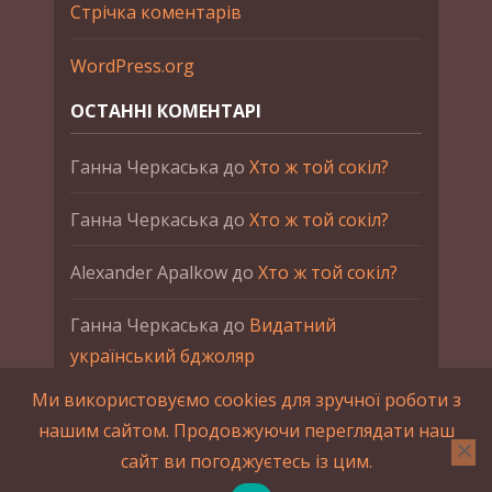
Стрічка коментарів
WordPress.org
ОСТАННІ КОМЕНТАРІ
Ганна Черкаська
до
Хто ж той сокіл?
Ганна Черкаська
до
Хто ж той сокіл?
Alexander Apalkow
до
Хто ж той сокіл?
Ганна Черкаська
до
Видатний
український бджоляр
Ми використовуємо cookies для зручної роботи з
Ганна Черкаська
до
Петро Франко
нашим сайтом. Продовжуючи переглядати наш
сайт ви погоджуєтесь із цим.
2015-2023 © UAHistory Всі права застережено.
При використанні матеріалів сайта обов'язкове