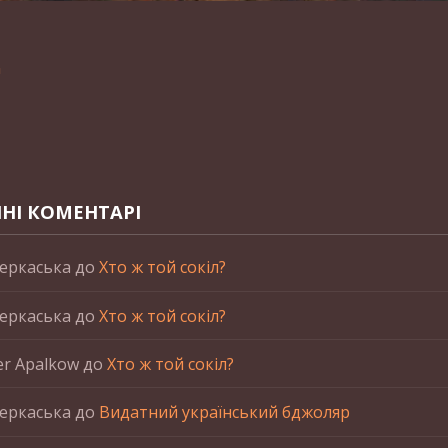
n
НІ КОМЕНТАРІ
еркаська
до
Хто ж той сокіл?
еркаська
до
Хто ж той сокіл?
er Apalkow
до
Хто ж той сокіл?
еркаська
до
Видатний український бджоляр