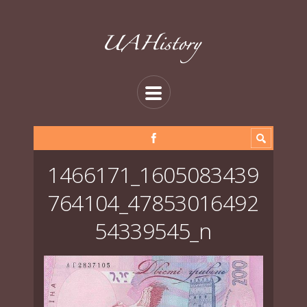
1466171_1605083439
764104_47853016492
54339545_n