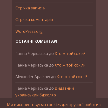
Стрічка записів
Стрічка коментарів
WordPress.org
ОСТАННІ КОМЕНТАРІ
Ганна Черкаська
до
Хто ж той сокіл?
Ганна Черкаська
до
Хто ж той сокіл?
Alexander Apalkow
до
Хто ж той сокіл?
Ганна Черкаська
до
Видатний
український бджоляр
Ми використовуємо cookies для зручної роботи з
Ганна Черкаська
до
Петро Франко