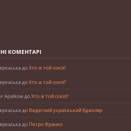
n
НІ КОМЕНТАРІ
еркаська
до
Хто ж той сокіл?
еркаська
до
Хто ж той сокіл?
er Apalkow
до
Хто ж той сокіл?
еркаська
до
Видатний український бджоляр
еркаська
до
Петро Франко