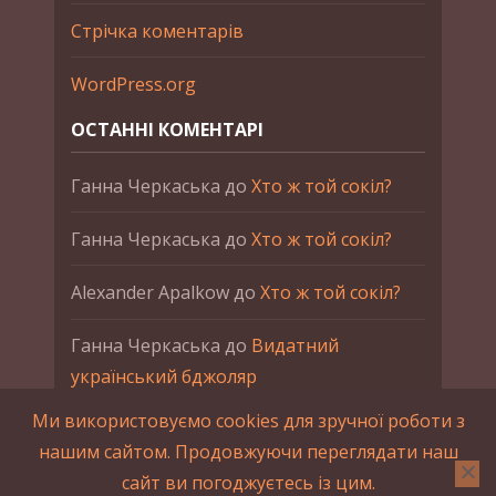
Стрічка коментарів
WordPress.org
ОСТАННІ КОМЕНТАРІ
Ганна Черкаська
до
Хто ж той сокіл?
Ганна Черкаська
до
Хто ж той сокіл?
Alexander Apalkow
до
Хто ж той сокіл?
Ганна Черкаська
до
Видатний
український бджоляр
Ми використовуємо cookies для зручної роботи з
Ганна Черкаська
до
Петро Франко
нашим сайтом. Продовжуючи переглядати наш
сайт ви погоджуєтесь із цим.
2015-2023 © UAHistory Всі права застережено.