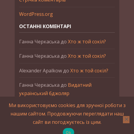
WordPress.org
ОСТАННІ КОМЕНТАРІ
Ганна Черкаська
до
Хто ж той сокіл?
Ганна Черкаська
до
Хто ж той сокіл?
Alexander Apalkow
до
Хто ж той сокіл?
Ганна Черкаська
до
Видатний
український бджоляр
Ми використовуємо cookies для зручної роботи з
Ганна Черкаська
до
Петро Франко
нашим сайтом. Продовжуючи переглядати наш
сайт ви погоджуєтесь із цим.
2015-2023 © UAHistory Всі права застережено.
При використанні матеріалів сайта обов'язкове
Ok