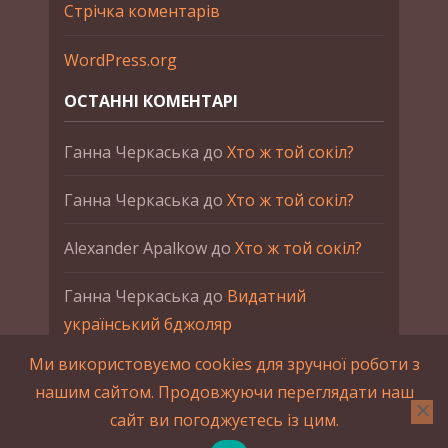
Стрічка коментарів
WordPress.org
ОСТАННІ КОМЕНТАРІ
Ганна Черкаська
до
Хто ж той сокіл?
Ганна Черкаська
до
Хто ж той сокіл?
Alexander Apalkow
до
Хто ж той сокіл?
Ганна Черкаська
до
Видатний
український бджоляр
Ми використовуємо cookies для зручної роботи з
Ганна Черкаська
до
Петро Франко
нашим сайтом. Продовжуючи переглядати наш
сайт ви погоджуєтесь із цим.
2015-2023 © UAHistory Всі права застережено.
При використанні матеріалів сайта обов'язкове