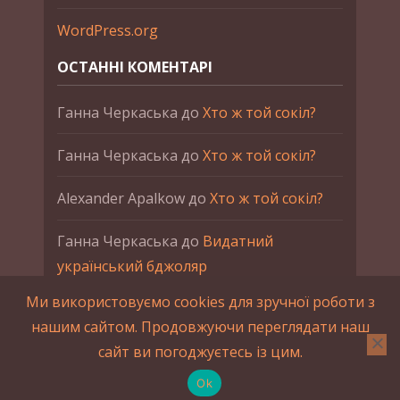
WordPress.org
ОСТАННІ КОМЕНТАРІ
Ганна Черкаська
до
Хто ж той сокіл?
Ганна Черкаська
до
Хто ж той сокіл?
Alexander Apalkow
до
Хто ж той сокіл?
Ганна Черкаська
до
Видатний
український бджоляр
Ми використовуємо cookies для зручної роботи з
Ганна Черкаська
до
Петро Франко
нашим сайтом. Продовжуючи переглядати наш
сайт ви погоджуєтесь із цим.
2015-2023 © UAHistory Всі права застережено.
При використанні матеріалів сайта обов'язкове
Ok
зворотнє посилання.