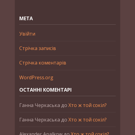
МЕТА
Увійти
Стрічка записів
Стрічка коментарів
WordPress.org
ОСТАННІ КОМЕНТАРІ
Ганна Черкаська
до
Хто ж той сокіл?
Ганна Черкаська
до
Хто ж той сокіл?
Alexander Apalkow
до
Хто ж той сокіл?