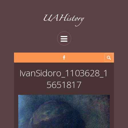
IvanSidoro_1103628_1
5651817