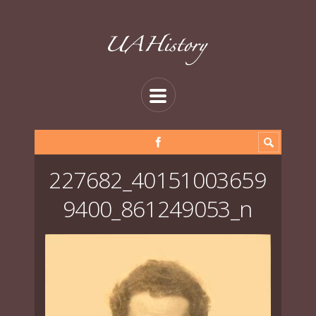
227682_40151003659
9400_861249053_n