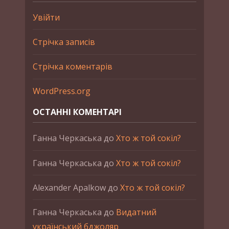
Увійти
Стрічка записів
Стрічка коментарів
WordPress.org
ОСТАННІ КОМЕНТАРІ
Ганна Черкаська
до
Хто ж той сокіл?
Ганна Черкаська
до
Хто ж той сокіл?
Alexander Apalkow
до
Хто ж той сокіл?
Ганна Черкаська
до
Видатний
український бджоляр