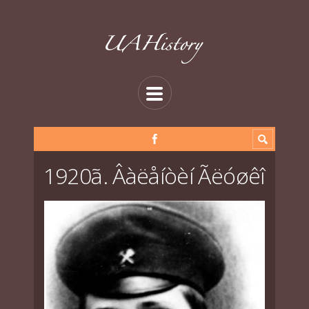
1920ã. Âàëåíòèí Ãëóøêî