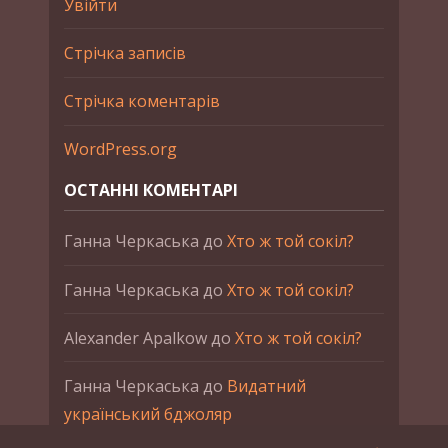
Увійти
Стрічка записів
Стрічка коментарів
WordPress.org
ОСТАННІ КОМЕНТАРІ
Ганна Черкаська
до
Хто ж той сокіл?
Ганна Черкаська
до
Хто ж той сокіл?
Alexander Apalkow
до
Хто ж той сокіл?
Ганна Черкаська
до
Видатний
український бджоляр