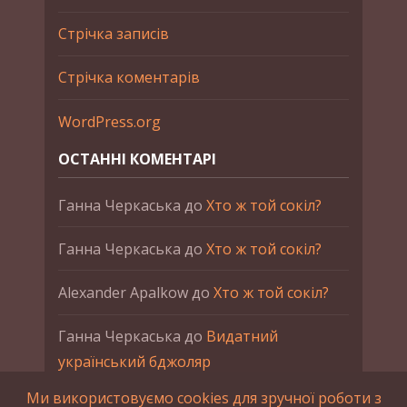
Стрічка записів
Стрічка коментарів
WordPress.org
ОСТАННІ КОМЕНТАРІ
Ганна Черкаська
до
Хто ж той сокіл?
Ганна Черкаська
до
Хто ж той сокіл?
Alexander Apalkow
до
Хто ж той сокіл?
Ганна Черкаська
до
Видатний
український бджоляр
Ми використовуємо cookies для зручної роботи з
Ганна Черкаська
до
Петро Франко