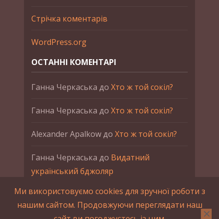
Стрічка коментарів
WordPress.org
ОСТАННІ КОМЕНТАРІ
Ганна Черкаська
до
Хто ж той сокіл?
Ганна Черкаська
до
Хто ж той сокіл?
Alexander Apalkow
до
Хто ж той сокіл?
Ганна Черкаська
до
Видатний
український бджоляр
Ми використовуємо cookies для зручної роботи з
Ганна Черкаська
до
Петро Франко
нашим сайтом. Продовжуючи переглядати наш
сайт ви погоджуєтесь із цим.