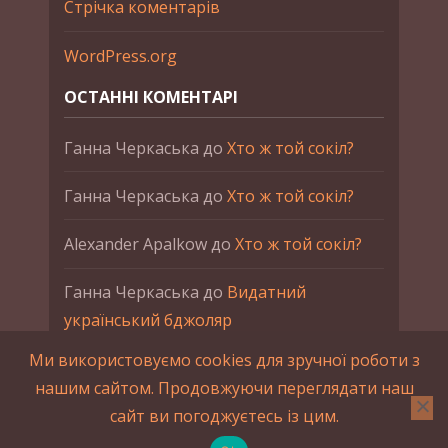
Стрічка коментарів
WordPress.org
ОСТАННІ КОМЕНТАРІ
Ганна Черкаська
до
Хто ж той сокіл?
Ганна Черкаська
до
Хто ж той сокіл?
Alexander Apalkow
до
Хто ж той сокіл?
Ганна Черкаська
до
Видатний
український бджоляр
Ми використовуємо cookies для зручної роботи з
Ганна Черкаська
до
Петро Франко
нашим сайтом. Продовжуючи переглядати наш
сайт ви погоджуєтесь із цим.
2015-2023 © UAHistory Всі права застережено.
При використанні матеріалів сайта обов'язкове