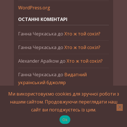
WordPress.org
ОСТАННІ КОМЕНТАРІ
Ганна Черкаська
до
Хто ж той сокіл?
Ганна Черкаська
до
Хто ж той сокіл?
Alexander Apalkow
до
Хто ж той сокіл?
Ганна Черкаська
до
Видатний
український бджоляр
Ми використовуємо cookies для зручної роботи з
Ганна Черкаська
до
Петро Франко
нашим сайтом. Продовжуючи переглядати наш
сайт ви погоджуєтесь із цим.
2015-2023 © UAHistory Всі права застережено.
При використанні матеріалів сайта обов'язкове
Ok
зворотнє посилання.