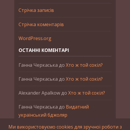
Стрічка записів
Стрічка коментарів
WordPress.org
ОСТАННІ КОМЕНТАРІ
Ганна Черкаська
до
Хто ж той сокіл?
Ганна Черкаська
до
Хто ж той сокіл?
Alexander Apalkow
до
Хто ж той сокіл?
Ганна Черкаська
до
Видатний
український бджоляр
Ми використовуємо cookies для зручної роботи з
Ганна Черкаська
до
Петро Франко