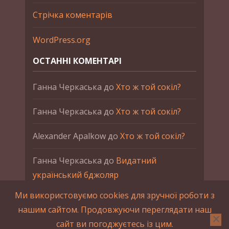
Стрічка коментарів
WordPress.org
ОСТАННІ КОМЕНТАРІ
Ганна Черкаська
до
Хто ж той сокіл?
Ганна Черкаська
до
Хто ж той сокіл?
Alexander Apalkow
до
Хто ж той сокіл?
Ганна Черкаська
до
Видатний
український бджоляр
Ми використовуємо cookies для зручної роботи з
Ганна Черкаська
до
Петро Франко
нашим сайтом. Продовжуючи переглядати наш
сайт ви погоджуєтесь із цим.
2015-2023 © UAHistory Всі права застережено.