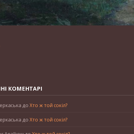
n
НІ КОМЕНТАРІ
еркаська
до
Хто ж той сокіл?
еркаська
до
Хто ж той сокіл?