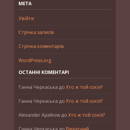
МЕТА
Увійти
Стрічка записів
Стрічка коментарів
WordPress.org
ОСТАННІ КОМЕНТАРІ
Ганна Черкаська
до
Хто ж той сокіл?
Ганна Черкаська
до
Хто ж той сокіл?
Alexander Apalkow
до
Хто ж той сокіл?
Ганна Черкаська
до
Видатний