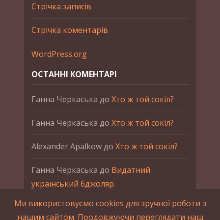
Стрічка записів
Стрічка коментарів
WordPress.org
ОСТАННІ КОМЕНТАРІ
Ганна Черкаська
до
Хто ж той сокіл?
Ганна Черкаська
до
Хто ж той сокіл?
Alexander Apalkow
до
Хто ж той сокіл?
Ганна Черкаська
до
Видатний
український бджоляр
Ми використовуємо cookies для зручної роботи з
Ганна Черкаська
до
Петро Франко
нашим сайтом. Продовжуючи переглядати наш