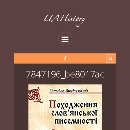
7847196_be8017ac