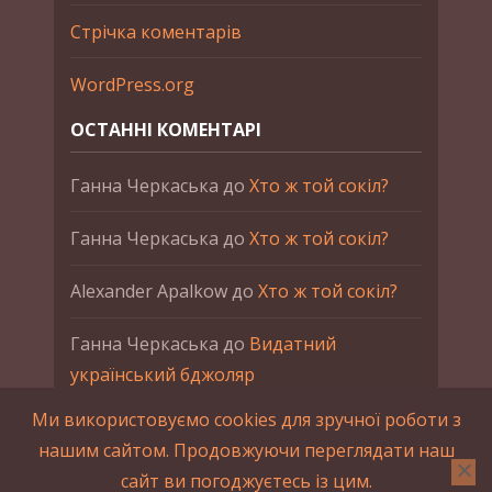
Стрічка коментарів
WordPress.org
ОСТАННІ КОМЕНТАРІ
Ганна Черкаська
до
Хто ж той сокіл?
Ганна Черкаська
до
Хто ж той сокіл?
Alexander Apalkow
до
Хто ж той сокіл?
Ганна Черкаська
до
Видатний
український бджоляр
Ми використовуємо cookies для зручної роботи з
Ганна Черкаська
до
Петро Франко
нашим сайтом. Продовжуючи переглядати наш
сайт ви погоджуєтесь із цим.
2015-2023 © UAHistory Всі права застережено.