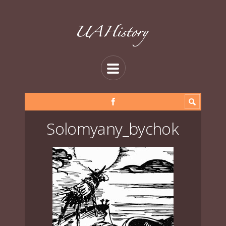
Solomyany_bychok