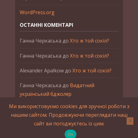
WordPress.org
ОСТАННІ КОМЕНТАРІ
Ганна Черкаська
до
Хто ж той сокіл?
Ганна Черкаська
до
Хто ж той сокіл?
Alexander Apalkow
до
Хто ж той сокіл?
Ганна Черкаська
до
Видатний
український бджоляр
Ми використовуємо cookies для зручної роботи з
Ганна Черкаська
до
Петро Франко
нашим сайтом. Продовжуючи переглядати наш
сайт ви погоджуєтесь із цим.
2015-2023 © UAHistory Всі права застережено.
При використанні матеріалів сайта обов'язкове
Ok
зворотнє посилання.