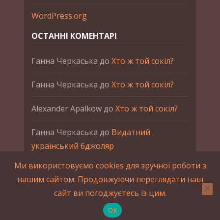
WordPress.org
ОСТАННІ КОМЕНТАРІ
Ганна Черкаська
до
Хто ж той сокіл?
Ганна Черкаська
до
Хто ж той сокіл?
Alexander Apalkow
до
Хто ж той сокіл?
Ганна Черкаська
до
Видатний
український бджоляр
Ми використовуємо cookies для зручної роботи з
Ганна Черкаська
до
Петро Франко
нашим сайтом. Продовжуючи переглядати наш
сайт ви погоджуєтесь із цим.
2015-2023 © UAHistory Всі права застережено.
При використанні матеріалів сайта обов'язкове
Ok
зворотнє посилання.