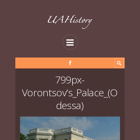
799px-
Vorontsov’s_Palace_(O
dessa)