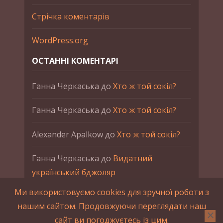
Стрічка коментарів
WordPress.org
ОСТАННІ КОМЕНТАРІ
Ганна Черкаська
до
Хто ж той сокіл?
Ганна Черкаська
до
Хто ж той сокіл?
Alexander Apalkow
до
Хто ж той сокіл?
Ганна Черкаська
до
Видатний
український бджоляр
Ми використовуємо cookies для зручної роботи з
Ганна Черкаська
до
Петро Франко
нашим сайтом. Продовжуючи переглядати наш
сайт ви погоджуєтесь із цим.