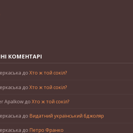
n
НІ КОМЕНТАРІ
еркаська
до
Хто ж той сокіл?
еркаська
до
Хто ж той сокіл?
er Apalkow
до
Хто ж той сокіл?
еркаська
до
Видатний український бджоляр
еркаська
до
Петро Франко