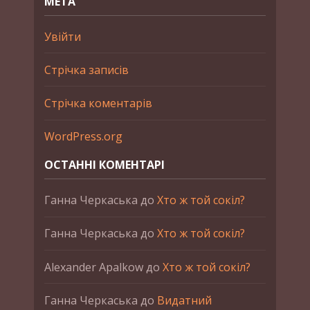
МЕТА
Увійти
Стрічка записів
Стрічка коментарів
WordPress.org
ОСТАННІ КОМЕНТАРІ
Ганна Черкаська
до
Хто ж той сокіл?
Ганна Черкаська
до
Хто ж той сокіл?
Alexander Apalkow
до
Хто ж той сокіл?
Ганна Черкаська
до
Видатний