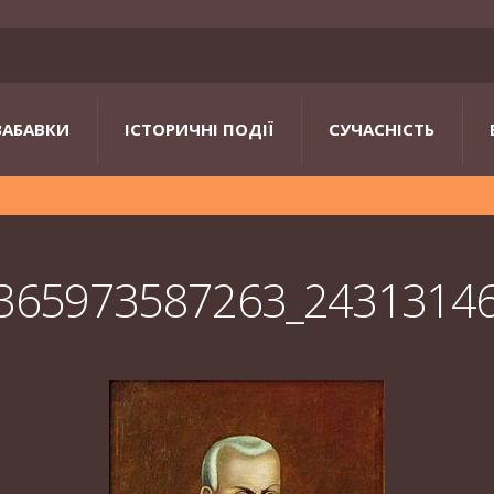
ЗАБАВКИ
ІСТОРИЧНІ ПОДІЇ
СУЧАСНІСТЬ
365973587263_2431314