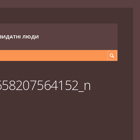
ВИДАТНІ ЛЮДИ
658207564152_n