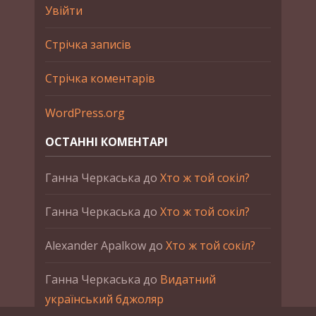
Увійти
Стрічка записів
Стрічка коментарів
WordPress.org
ОСТАННІ КОМЕНТАРІ
Ганна Черкаська
до
Хто ж той сокіл?
Ганна Черкаська
до
Хто ж той сокіл?
Alexander Apalkow
до
Хто ж той сокіл?
Ганна Черкаська
до
Видатний
український бджоляр