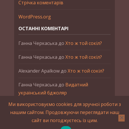
Стрічка коментарів
WordPress.org
ОСТАННІ КОМЕНТАРІ
Ганна Черкаська
до
Хто ж той сокіл?
Ганна Черкаська
до
Хто ж той сокіл?
Alexander Apalkow
до
Хто ж той сокіл?
Ганна Черкаська
до
Видатний
український бджоляр
Ми використовуємо cookies для зручної роботи з
Ганна Черкаська
до
Петро Франко
нашим сайтом. Продовжуючи переглядати наш
сайт ви погоджуєтесь із цим.
2015-2023 © UAHistory Всі права застережено.
При використанні матеріалів сайта обов'язкове