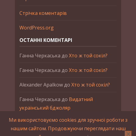
Стрічка коментарів
WordPress.org
ОСТАННІ КОМЕНТАРІ
Ганна Черкаська
до
Хто ж той сокіл?
Ганна Черкаська
до
Хто ж той сокіл?
Alexander Apalkow
до
Хто ж той сокіл?
Ганна Черкаська
до
Видатний
український бджоляр
Ми використовуємо cookies для зручної роботи з
Ганна Черкаська
до
Петро Франко
нашим сайтом. Продовжуючи переглядати наш