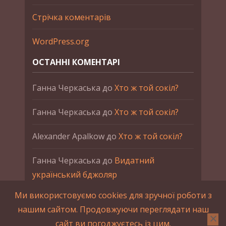
Стрічка коментарів
WordPress.org
ОСТАННІ КОМЕНТАРІ
Ганна Черкаська
до
Хто ж той сокіл?
Ганна Черкаська
до
Хто ж той сокіл?
Alexander Apalkow
до
Хто ж той сокіл?
Ганна Черкаська
до
Видатний
український бджоляр
Ми використовуємо cookies для зручної роботи з
Ганна Черкаська
до
Петро Франко
нашим сайтом. Продовжуючи переглядати наш
сайт ви погоджуєтесь із цим.