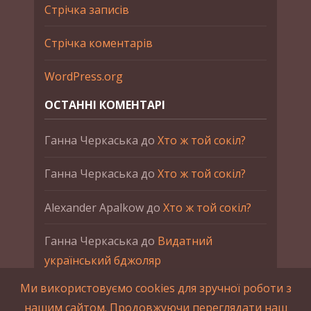
Стрічка записів
Стрічка коментарів
WordPress.org
ОСТАННІ КОМЕНТАРІ
Ганна Черкаська
до
Хто ж той сокіл?
Ганна Черкаська
до
Хто ж той сокіл?
Alexander Apalkow
до
Хто ж той сокіл?
Ганна Черкаська
до
Видатний
український бджоляр
Ми використовуємо cookies для зручної роботи з
Ганна Черкаська
до
Петро Франко
нашим сайтом. Продовжуючи переглядати наш