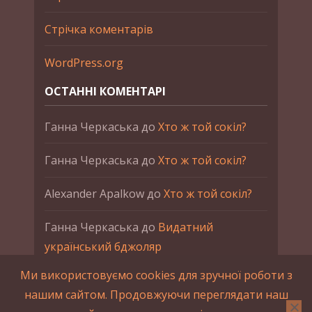
Стрічка коментарів
WordPress.org
ОСТАННІ КОМЕНТАРІ
Ганна Черкаська
до
Хто ж той сокіл?
Ганна Черкаська
до
Хто ж той сокіл?
Alexander Apalkow
до
Хто ж той сокіл?
Ганна Черкаська
до
Видатний
український бджоляр
Ми використовуємо cookies для зручної роботи з
Ганна Черкаська
до
Петро Франко
нашим сайтом. Продовжуючи переглядати наш