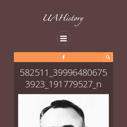
582511_39996480675
3923_191779527_n