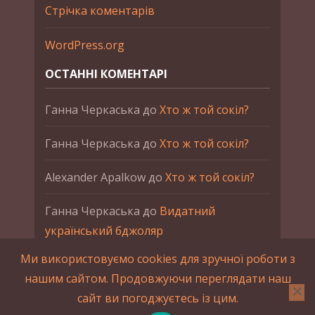
Стрічка коментарів
WordPress.org
ОСТАННІ КОМЕНТАРІ
Ганна Черкаська
до
Хто ж той сокіл?
Ганна Черкаська
до
Хто ж той сокіл?
Alexander Apalkow
до
Хто ж той сокіл?
Ганна Черкаська
до
Видатний
український бджоляр
Ми використовуємо cookies для зручної роботи з
Ганна Черкаська
до
Петро Франко
нашим сайтом. Продовжуючи переглядати наш
сайт ви погоджуєтесь із цим.
2015-2023 © UAHistory Всі права застережено.