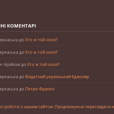
НІ КОМЕНТАРІ
еркаська
до
Хто ж той сокіл?
еркаська
до
Хто ж той сокіл?
er Apalkow
до
Хто ж той сокіл?
еркаська
до
Видатний український бджоляр
еркаська
до
Петро Франко
ої роботи з нашим сайтом. Продовжуючи переглядати на
станні матеріалів сайта обов'язкове зворотнє посилання.