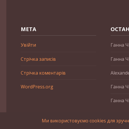
МЕТА
ОСТАН
Увійти
Ганна Ч
Стрічка записів
Ганна Ч
Стрічка коментарів
Alexand
WordPress.org
Ганна Ч
Ганна Ч
Ми використовуємо cookies для зручн
2015-2023 © UAHistory Всі права застережено. При викори