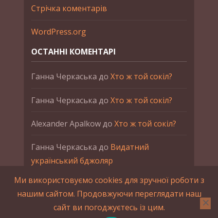
Стрічка коментарів
WordPress.org
ОСТАННІ КОМЕНТАРІ
Ганна Черкаська
до
Хто ж той сокіл?
Ганна Черкаська
до
Хто ж той сокіл?
Alexander Apalkow
до
Хто ж той сокіл?
Ганна Черкаська
до
Видатний
український бджоляр
Ми використовуємо cookies для зручної роботи з
Ганна Черкаська
до
Петро Франко
нашим сайтом. Продовжуючи переглядати наш
сайт ви погоджуєтесь із цим.
2015-2023 © UAHistory Всі права застережено.