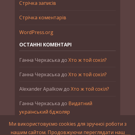
Стрічка записів
Стрічка коментарів
WordPress.org
ОСТАННІ КОМЕНТАРІ
Ганна Черкаська
до
Хто ж той сокіл?
Ганна Черкаська
до
Хто ж той сокіл?
Alexander Apalkow
до
Хто ж той сокіл?
Ганна Черкаська
до
Видатний
український бджоляр
Ми використовуємо cookies для зручної роботи з
Ганна Черкаська
до
Петро Франко
нашим сайтом. Продовжуючи переглядати наш